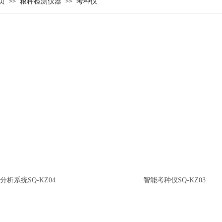
页
粮种检测仪器
考种仪
>>
>>
析系统SQ-KZ04
智能考种仪SQ-KZ03